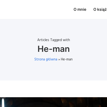
O mnie
O ksią
Articles Tagged with
He-man
Strona główna
»
He-man