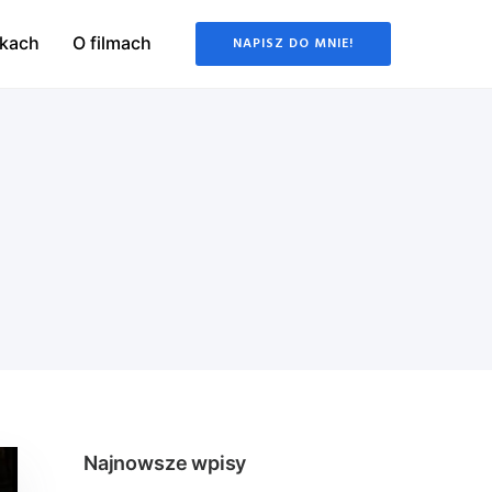
żkach
O filmach
NAPISZ DO MNIE!
Najnowsze wpisy