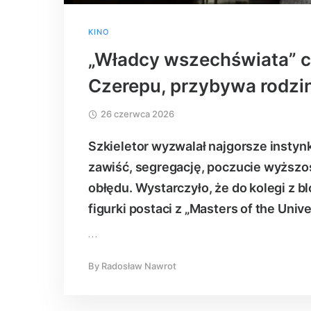
KINO
„Władcy wszechświata” c
Czerepu, przybywa rodzi
26 czerwca 2026
Szkieletor wyzwalał najgorsze instyn
zawiść, segregację, poczucie wyższoś
obłędu. Wystarczyło, że do kolegi z b
figurki postaci z „Masters of the Unive
…
By
Radosław Nawrot