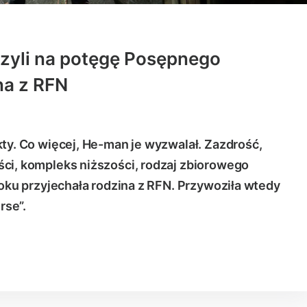
zyli na potęgę Posępnego
na z RFN
kty. Co więcej, He-man je wyzwalał. Zazdrość,
ci, kompleks niższości, rodzaj zbiorowego
loku przyjechała rodzina z RFN. Przywoziła wtedy
rse”.