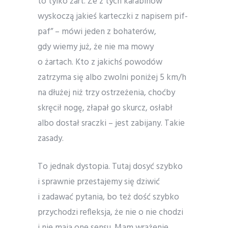
to tylko żart. Że z tych karabinów
wyskoczą jakieś karteczki z napisem pif-
paf” – mówi jeden z bohaterów,
gdy wiemy już, że nie ma mowy
o żartach. Kto z jakichś powodów
zatrzyma się albo zwolni poniżej 5 km/h
na dłużej niż trzy ostrzeżenia, choćby
skręcił nogę, złapał go skurcz, osłabł
albo dostał sraczki – jest zabijany. Takie
zasady.
To jednak dystopia. Tutaj dosyć szybko
i sprawnie przestajemy się dziwić
i zadawać pytania, bo też dość szybko
przychodzi refleksja, że nie o nie chodzi
i nie mają one sensu. Mam wrażenie,