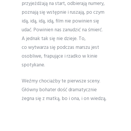
przyjeżdżają na start, odbierają numery,
poznają się wstępnie i ruszają, po czym
idą, idą, idą, idą, film nie powinien się
udać. Powinien nas zanudzić na śmierć.
A jednak tak się nie dzieje. To,
co wytwarza się podczas marszu jest
osobliwe, frapujące i rzadko w kinie
spotykane.
Weźmy chociażby te pierwsze sceny.
Główny bohater dość dramatycznie
żegna się z matką, bo i ona, i on wiedzą,
co się święci. Ona zresztą mówi wyraźnie,
że syn może się wycofać. On jednak
nie chce. Zaraz może zerwać mięsień