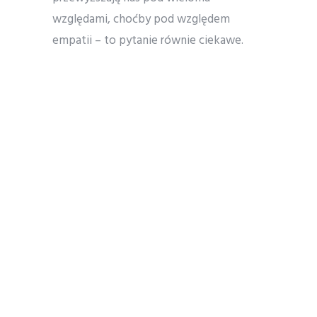
względami, choćby pod względem
empatii – to pytanie równie ciekawe.
„Dzień objawienia” czyli
nie jesteśmy jedyni,
nie jesteśmy doskonali
W “Dniu objawienia” mamy ich
domniemaną doskonałość ujętą na wielu
płaszczyznach. Mówienie różnymi
językami, odczytywanie różnych języków
w taki sposób, jakby słuchało się
własnego, współrozumienie
i współodczuwanie – to wszystko
są przykłady takiej niemal boskiej